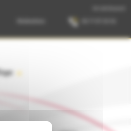
Mir rede Elsassisch
Réalisations
06 71 07 26 56
age