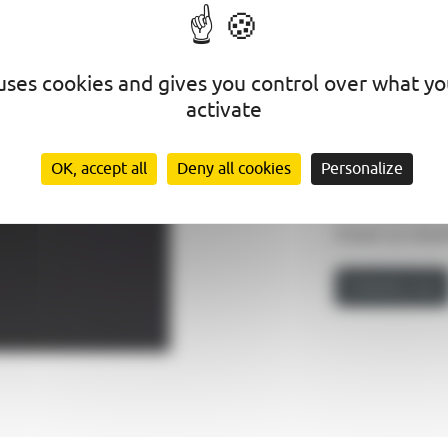
Nous instal
électrique, co
douce, traditio
 uses cookies and gives you control over what y
Nous posons
activate
Rayonnant Elec
chape ou dire
OK, accept all
Deny all cookies
Personalize
électrique m
thermostatique
d’avoir un chau
Contactez-nous