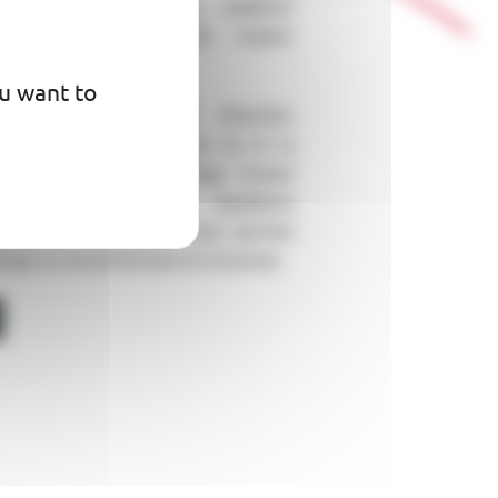
lons toute gamme de radiateur
nvecteur, sèche-serviette, chaleur
nnel ou connecté.
ou want to
 également du PRE (Plancher
trique) entre l’isolant de sol et la
ctement sous le carrelage (trame
ince). Allié à une régulation
 efficace, le résultat vous permet
ffage au sol performant et économe.